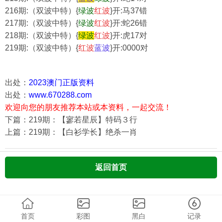
216期:（双波中特）{
绿
波
红
波
}开:马37错
217期:（双波中特）{
绿
波
红
波
}开:蛇26错
218期:（双波中特）{
绿
波
红
波
}开:虎17对
219期:（双波中特）{
红
波
蓝
波
}开:0000对
出处：
2023澳门正版资料
出处：
www.670288.com
欢迎向您的朋友推荐本站或本资料，一起交流！
下篇：219期：【寥若星辰】特码３行
上篇：219期：【白衫学长】绝杀一肖
返回首页
首页
彩图
黑白
记录