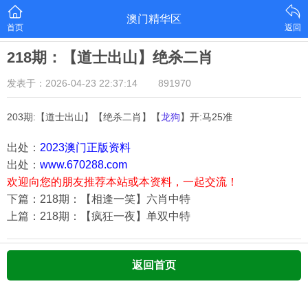
澳门精华区
首页
返回
218期：【道士出山】绝杀二肖
发表于：2026-04-23 22:37:14
891970
203期:【道士出山】【绝杀二肖】【
龙狗
】开:马25准
出处：
2023澳门正版资料
出处：
www.670288.com
欢迎向您的朋友推荐本站或本资料，一起交流！
下篇：218期：【相逢一笑】六肖中特
上篇：218期：【疯狂一夜】单双中特
返回首页