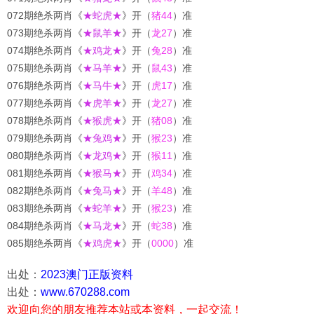
072期绝杀两肖《
★蛇虎★
》开（
猪44
）准
073期绝杀两肖《
★鼠羊★
》开（
龙27
）准
074期绝杀两肖《
★鸡龙★
》开（
兔28
）准
075期绝杀两肖《
★马羊★
》开（
鼠43
）准
076期绝杀两肖《
★马牛★
》开（
虎17
）准
077期绝杀两肖《
★虎羊★
》开（
龙27
）准
078期绝杀两肖《
★猴虎★
》开（
猪08
）准
079期绝杀两肖《
★兔鸡★
》开（
猴23
）准
080期绝杀两肖《
★龙鸡★
》开（
猴11
）准
081期绝杀两肖《
★猴马★
》开（
鸡34
）准
082期绝杀两肖《
★兔马★
》开（
羊48
）准
083期绝杀两肖《
★蛇羊★
》开（
猴23
）准
084期绝杀两肖《
★马龙★
》开（
蛇38
）准
085期绝杀两肖《
★鸡虎★
》开（
0000
）准
出处：
2023澳门正版资料
出处：
www.670288.com
欢迎向您的朋友推荐本站或本资料，一起交流！