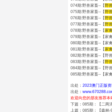
074期:野兽家畜--【
野
075期:野兽家畜--【
野
076期:野兽家畜--【
野
077期:野兽家畜--【
野
078期:野兽家畜--【
家
079期:野兽家畜--【家禽
080期:野兽家畜--【家禽
081期:野兽家畜--【
家
082期:野兽家畜--【野兽
083期:野兽家畜--【
野
084期:野兽家畜--【野兽
085期:野兽家畜--【家
出处：
2023澳门正版
出处：
www.670288.co
欢迎向您的朋友推荐本
下篇：085期：【二两
上篇：085期：【森林