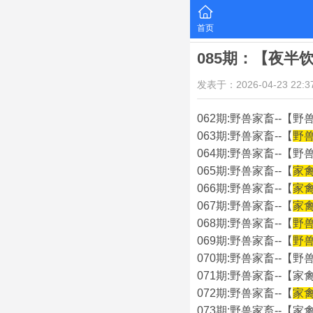
首页
085期：【夜半
发表于：2026-04-23 22:37
062
期:野兽家畜--【野
063
期:野兽家畜--【
野
064
期:野兽家畜--【野兽
065
期:野兽家畜--【
家
066期:野兽家畜--【
家
067期:野兽家畜--【
家
068期:野兽家畜--【
野
069期:野兽家畜--【
野
070期:野兽家畜--【野兽
071期:野兽家畜--【家禽
072期:野兽家畜--【
家
073期:野兽家畜--【家禽