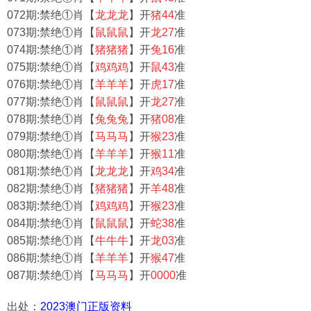
072期:禁绝①肖【
龙龙龙
】开
猪44
准
073期:禁绝①肖【
鼠鼠鼠
】开
龙27
准
074期:禁绝①肖【
猪猪猪
】开
兔16
准
075期:禁绝①肖【
鸡鸡鸡
】开
鼠43
准
076期:禁绝①肖【
羊羊羊
】开
虎17
准
077期:禁绝①肖【
鼠鼠鼠
】开
龙27
准
078期:禁绝①肖【
兔兔兔
】开
猪08
准
079期:禁绝①肖【
马马马
】开
猴23
准
080期:禁绝①肖【
羊羊羊
】开
猴11
准
081期:禁绝①肖【
龙龙龙
】开
鸡34
准
082期:禁绝①肖【
猪猪猪
】开
羊48
准
083期:禁绝①肖【
鸡鸡鸡
】开
猴23
准
084期:禁绝①肖【
鼠鼠鼠
】开
蛇38
准
085期:禁绝①肖【
牛牛牛
】开
龙03
准
086期:禁绝①肖【
羊羊羊
】开
猴47
准
087期:禁绝①肖【
马马马
】开
0000
准
出处：
2023澳门正版资料